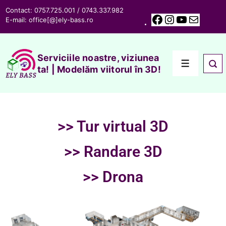
Contact: 0757.725.001 / 0743.337.982
E-mail:
office[@]ely-bass.ro
Serviciile noastre, viziunea
ta! | Modelăm viitorul în 3D!
>> Tur virtual 3D
>> Randare 3D
>> Drona