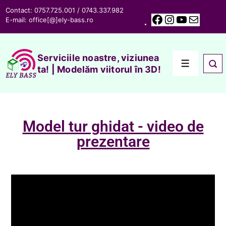
Contact: 0757.725.001 / 0743.337.982
E-mail:
office[@]ely-bass.ro
Serviciile noastre, viziunea
ta! | Modelăm viitorul în 3D!
Model tur ghidat - video de
prezentare