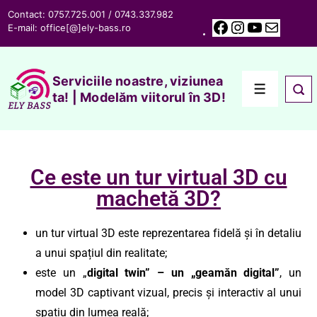
Contact: 0757.725.001 / 0743.337.982
E-mail:
office[@]ely-bass.ro
Serviciile noastre, viziunea
ta! | Modelăm viitorul în 3D!
Ce este un tur virtual 3D cu
machetă 3D?
un tur virtual 3D este reprezentarea fidelă și în detaliu
a unui spațiul din realitate;
este un „
digital twin” – un „geamăn digital”
, un
model 3D captivant vizual, precis și interactiv al unui
spațiu din lumea reală;