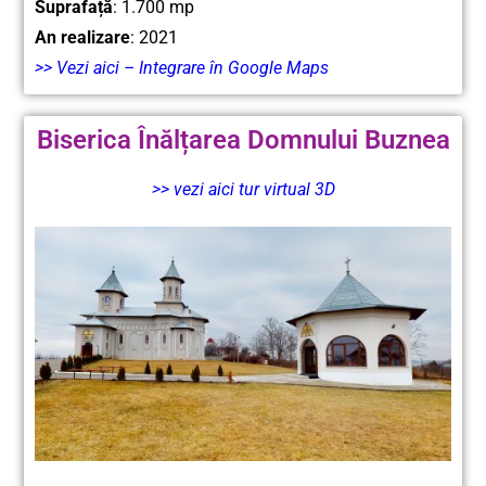
Suprafață
: 1.700 mp
An realizare
: 2021
>> Vezi aici – Integrare în Google Maps
Biserica Înălțarea Domnului Buznea
>> vezi aici tur virtual 3D