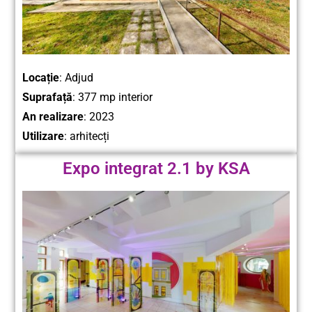
Locație
: Adjud
Suprafață
: 377 mp interior
An realizare
: 2023
Utilizare
: arhitecți
Expo integrat 2.1 by KSA