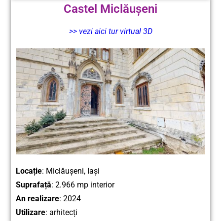
Castel Miclăușeni
>> vezi aici tur virtual 3D
Locație
: Miclăușeni, Iași
Suprafață
: 2.966 mp interior
An realizare
: 2024
Utilizare
: arhitecți