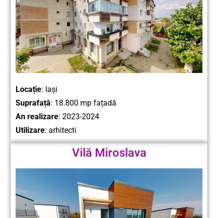
Locație
: Iași
Suprafață
:
18.800
mp fațadă
An realizare
: 2023-2024
Utilizare
: arhitecti
Vilă Miroslava