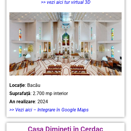
>> vezi aici tur virtual 3D
Locație
: Bacău
Suprafață
: 2.700 mp interior
An realizare
: 2024
>> Vezi aici – Integrare în Google Maps
Casa Dimineți în Cerdac