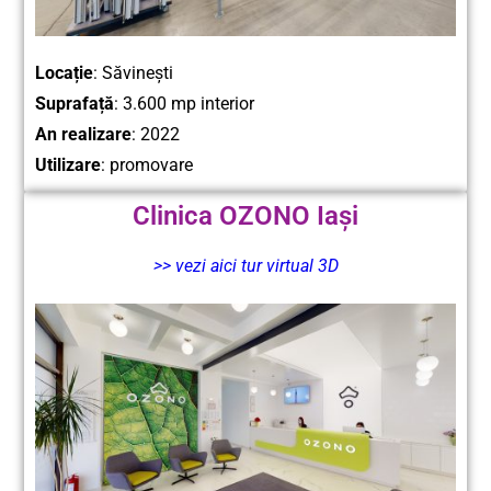
Locație
:
Săvinești
Suprafață
: 3.600 mp interior
An realizare
: 2022
Utilizare
: promovare
Clinica OZONO Iași
>> vezi aici tur virtual 3D