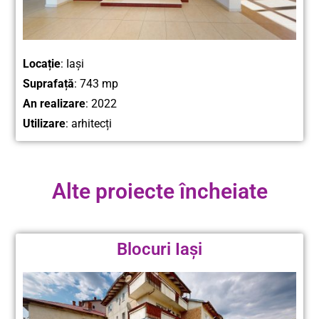
Locație
: Iași
Suprafață
: 743 mp
An realizare
: 2022
Utilizare
: arhitecți
Alte proiecte încheiate
Blocuri Iași