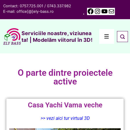
Contact: 0757.725.001 / 0743.337.982
E-mail:
office[@]ely-bass.ro
Serviciile noastre, viziunea
ta! | Modelăm viitorul în 3D!
O parte dintre proiectele
active
Casa Yachi Vama veche
>> vezi aici tur virtual 3D