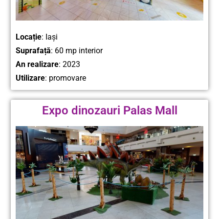
Locație
: Iași
Suprafață
: 60 mp interior
An realizare
: 2023
Utilizare
: promovare
Expo dinozauri Palas Mall