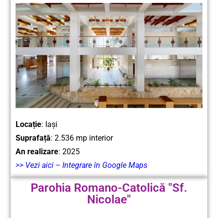
Locație
:
Iași
Suprafață
: 2.536 mp interior
An realizare
: 2025
>> Vezi aici – Integrare în Google Maps
Parohia Romano-Catolică "Sf.
Nicolae"