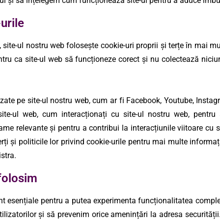
ui și să înțelegem cum funcționează site-ul pentru a aduce îmbu
urile
, site-ul nostru web folosește cookie-uri proprii și terțe în mai m
tru ca site-ul web să funcționeze corect și nu colectează niciun
ilizate pe site-ul nostru web, cum ar fi Facebook, Youtube, Instag
te-ul web, cum interacționați cu site-ul nostru web, pentru 
ame relevante și pentru a contribui la interacțiunile viitoare cu 
rți și politicile lor privind cookie-urile pentru mai multe informați
stra.
 folosim
nt esențiale pentru a putea experimenta funcționalitatea complet
lizatorilor și să prevenim orice amenințări la adresa securităț