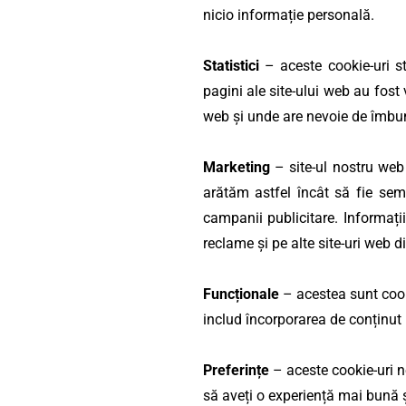
nicio informație personală.
Statistici
– aceste cookie-uri st
pagini ale site-ului web au fost 
web și unde are nevoie de îmbun
Marketing
– site-ul nostru web
arătăm astfel încât să fie sem
campanii publicitare. Informațiil
reclame și pe alte site-uri web d
Funcționale
– acestea sunt cooki
includ încorporarea de conținut 
Preferințe
– aceste cookie-uri n
să aveți o experiență mai bună și 