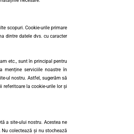
nătățirile necesare.
ulte scopuri. Cookie-urile primare
a dintre datele dvs. cu caracter
ram etc., sunt în principal pentru
a menține serviciile noastre în
site-ul nostru. Astfel, sugerăm să
i referitoare la cookie-urile lor și
ă a site-ului nostru. Acestea ne
ii. Nu colectează și nu stochează