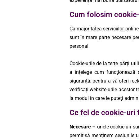
experiență mai bună utilizatorul
Cum folosim cookie-
Ca majoritatea serviciilor online
sunt în mare parte necesare pen
personal.
Cookie-urile de la terțe părți ut
a înțelege cum funcționează si
siguranță, pentru a vă oferi recl
verificați website-urile acestor te
la modul în care le puteți admini
Ce fel de cookie-uri
Necesare
– unele cookie-uri su
permit să menținem sesiunile uti