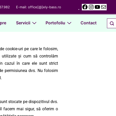
37.982
E-mail:
office[@]ely-bass.ro
pre
Servicii
Portofoliu
Contact
 de cookie-uri pe care le folosim,
t utilizate și cum să controlăm
în cazul în care ele sunt strict
e de permisiunea dvs. Nu folosim
.
 sunt stocate pe dispozitivul dvs.
 îl facem mai sigur, să oferim o