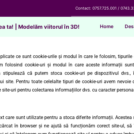
Contact: 0757.725.001 / 0743.3
Home
Des
ea ta! | Modelăm viitorul în 3D!
xplicate ce sunt cookie-urile și modul în care le folosim, tipurile
ăm folosind cookie-uri și modul în care aceste informații sun
ea stipulează că putem stoca cookie-uri pe dispozitivul dvs., 
i site. Pentru toate celelalte tipuri de cookie-uri avem nevoi
e site-uri pentru colectarea informațiilor dvs. cu caracter personal
text care sunt utilizate pentru a stoca diferite informații. Acestea
cărcat în browser și ne ajută să funcționăm corect site-ul, să